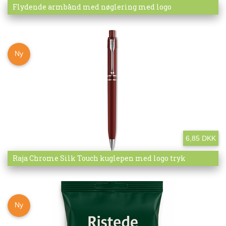
Mere info
Flydende armbånd med nøglering med logo
Ny
6,85 DKK
Mere info
Raja Chrome Silk Touch kuglepen med logo tryk
Ny