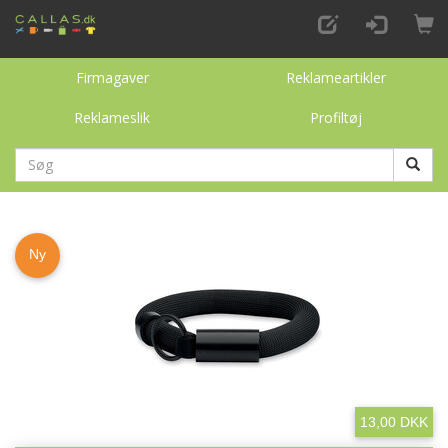
Firmagaver
Reklameartikler
Reklameslik
Profiltøj
Ny
13,00 DKK