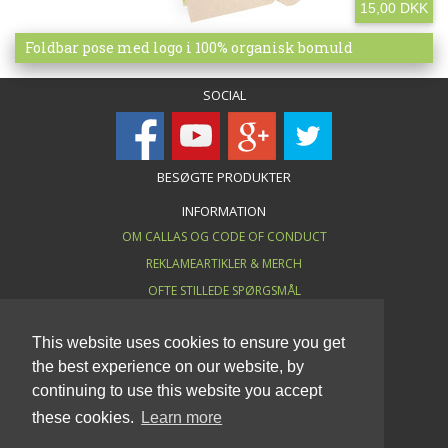
15,00 DKK
Mere info
Foldbar pose med logo i 100% organisk bomuld
SOCIAL
BESØGTE PRODUKTER
INFORMATION
OM CALLAS OG CODE OF CONDUCT
REKLAMEARTIKLER & MERCH
OFTE STILLEDE SPØRGSMÅL
HANDELSBETINGELSER
This website uses cookies to ensure you get
KONTAKT
the best experience on our website, by
BLOG
continuing to use this website you accept
COOKIE POLICY
these cookies.
Learn more
PERSONDATA (GDPR)