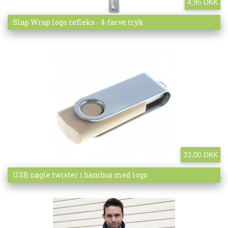
4,95 DKK
Mere info
Slap Wrap logo refleks - 4-farve tryk
33,00 DKK
Mere info
USB nøgle twister i bambus med logo