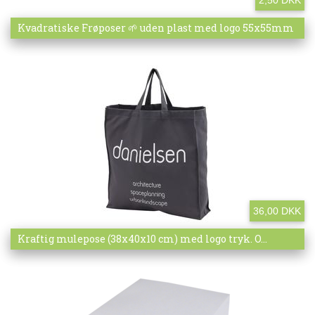
Mere info
Kvadratiske Frøposer 🌱 uden plast med logo 55x55mm
36,00 DKK
Mere info
Kraftig mulepose (38x40x10 cm) med logo tryk. O...