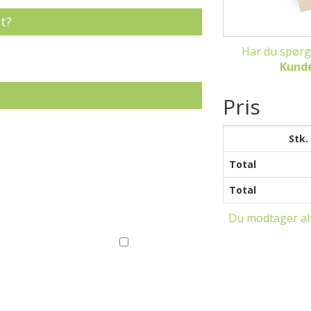
t?
Har du spørgs
Kunde
Pris
Stk.
Total
Total
Du modtager alt