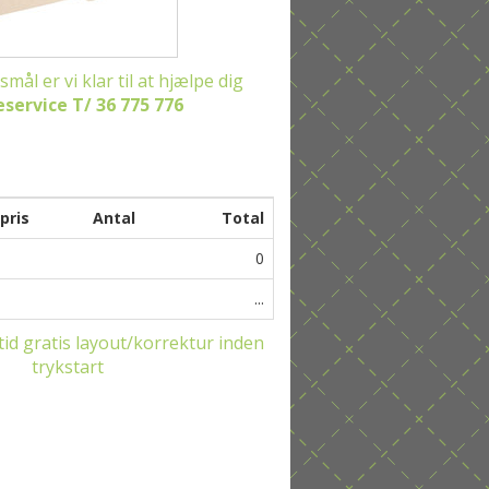
mål er vi klar til at hjælpe dig
service T/ 36 775 776
 pris
Antal
Total
0
...
id gratis layout/korrektur inden
trykstart