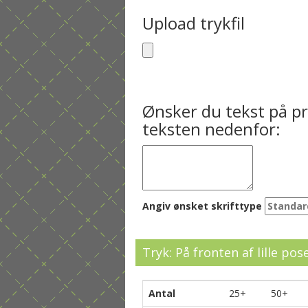
Upload trykfil
Ønsker du tekst på pr
teksten nedenfor:
Angiv ønsket skrifttype
Tryk: På fronten af lille pos
Antal
25+
50+