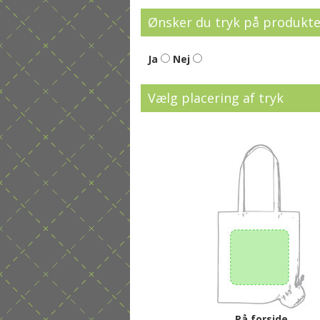
Ønsker du tryk på produkte
Ja
Nej
Vælg placering af tryk
På forside