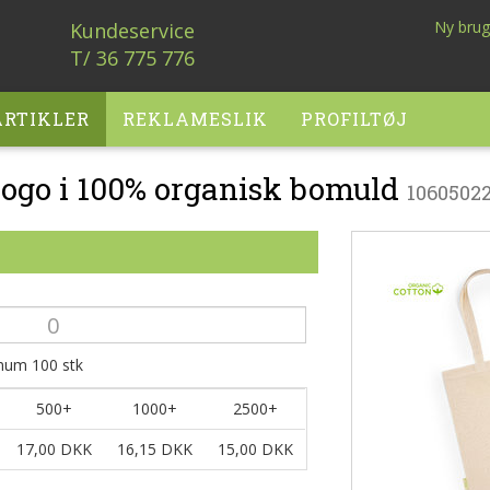
Ny brug
Kundeservice
T/ 36 775 776
RTIKLER
REKLAMESLIK
PROFILTØJ
logo i 100% organisk bomuld
1060502
imum
100
stk
500+
1000+
2500+
17,00 DKK
16,15 DKK
15,00 DKK