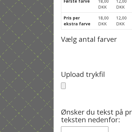
Første farve
18,00
12,00
DKK
DKK
Pris per
18,00
12,00
ekstra farve
DKK
DKK
Vælg antal farver
Upload trykfil
Ønsker du tekst på pr
teksten nedenfor: