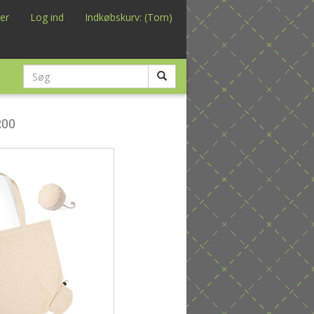
er
Log ind
Indkøbskurv: (Tom)
200