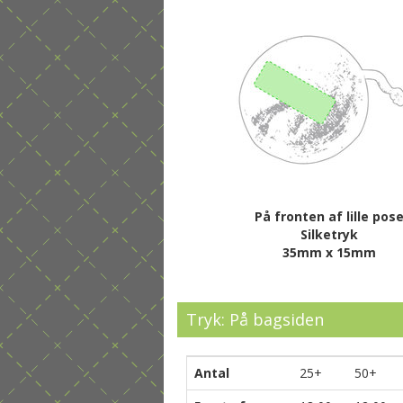
På fronten af lille pos
Silketryk
35mm x 15mm
Tryk: På bagsiden
Antal
25+
50+