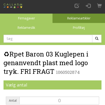
Firmagaver
Reklameartikler
Reklameslik
Profiltøj
♻️Rpet Baron 03 Kuglepen i
genanvendt plast med logo
tryk. FRI FRAGT
1060502874
Vælg antal
Antal