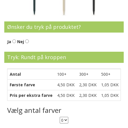
Ønsker du tryk på produktet?
Ja
Nej
Tryk: Rundt på kroppen
Antal
100+
300+
500+
10
Første farve
4,50 DKK
2,30 DKK
1,05 DKK
0,
Pris per ekstra farve
4,50 DKK
2,30 DKK
1,05 DKK
0,
Vælg antal farver