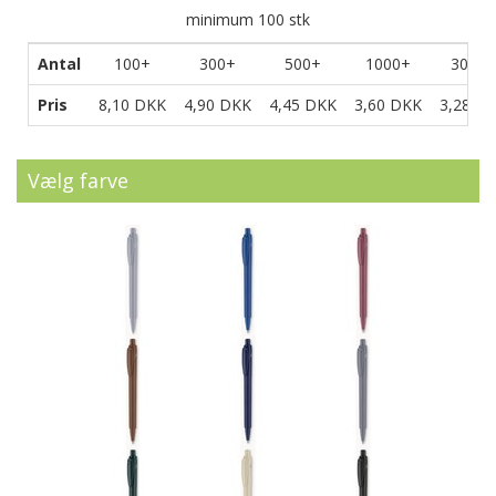
minimum
100
stk
Antal
100+
300+
500+
1000+
3000+
Pris
8,10 DKK
4,90 DKK
4,45 DKK
3,60 DKK
3,28 D
Vælg farve