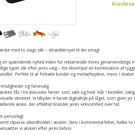
Kundeser
æske med to slags slik – skræddersyet til din smag!
 en spændende nyhed inden for reklameslik! Vores genanvendelige 
llige typer slik efter jeres valg – for eksempel en kombination af tyg
astiller. Perfekt til at forkæle kunder og medarbejdere, mens I skaber 
nmuligheder og farvevalg
sken fås i tre klassiske farver: sort, sølv og hvid. Når I bestiller, vælg
visuelle identitet. Vi tilbyder 4-farvet digitaltryk på låget, som giver j
aldende æske, der effektivt brander jeres virksomhed over tid.
t personligt
nemt tilpasse slikindholdet i æsken. Skriv i kommentarfeltet, hvilke to
nsætter vi æsken efter jeres behov.