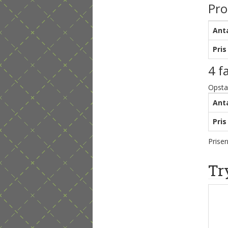
Pro
Ant
Pris
4 f
Opsta
Ant
Pris
Prise
Tr