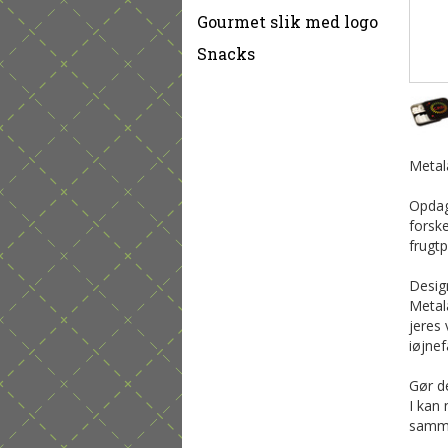
Gourmet slik med logo
Snacks
Metal
Opdag
forske
frugtp
Desig
Metalæ
jeres 
iøjnef
Gør de
I kan 
samme