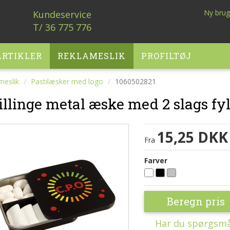
Ny brug
Kundeservice
T/ 36 775 776
RTIKLER
REKLAMESLIK
PROFILTØJ
meslik
Pastilæsker med logo
1060502821
illinge metal æske med 2 slags fy
15,25 DK
Fra
Farver
Hvid
Sort
Sølv
Beregn pris
Har du spørgsmål 