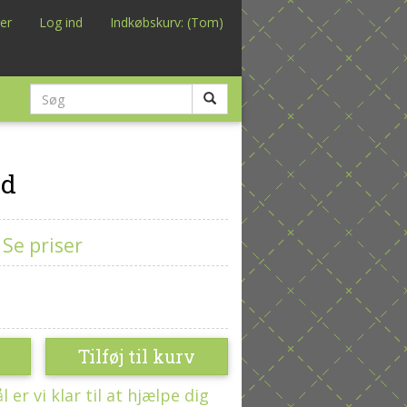
er
Log ind
Indkøbskurv: (Tom)
ld
K
Se priser
Tilføj til kurv
er vi klar til at hjælpe dig