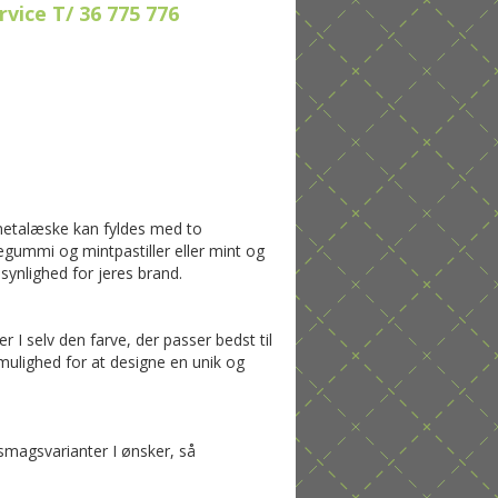
vice T/ 36 775 776
metalæske kan fyldes med to
gegummi og mintpastiller eller mint og
synlighed for jeres brand.
er I selv den farve, der passer bedst til
er mulighed for at designe en unik og
 smagsvarianter I ønsker, så