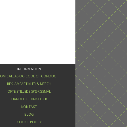
INFORMATION
OM CALLAS OG CODE OF CONDUCT
REKLAMEARTIKLER & MERCH
OFTE STILLEDE SPØRGSMÅL
HANDELSBETINGELSER
KONTAKT
BLOG
COOKIE POLICY