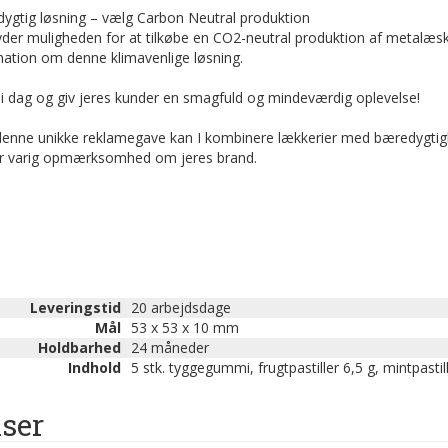
ygtig løsning – vælg Carbon Neutral produktion
byder muligheden for at tilkøbe en CO2-neutral produktion af metalæsk
mation om denne klimavenlige løsning.
l i dag og giv jeres kunder en smagfuld og mindeværdig oplevelse!
enne unikke reklamegave kan I kombinere lækkerier med bæredygtighe
r varig opmærksomhed om jeres brand.
Leveringstid
20 arbejdsdage
Mål
53 x 53 x 10 mm
Holdbarhed
24 måneder
Indhold
5 stk. tyggegummi, frugtpastiller 6,5 g, mintpastil
iser