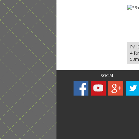
På l
4 fa
53m
SOCIAL