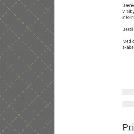
Bæred
Vi til
infor
Besti
Med d
skabe
Pr