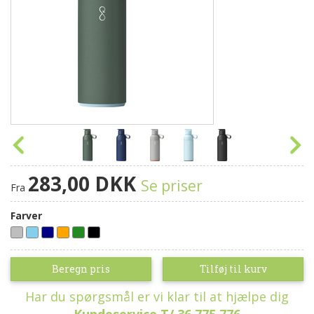
283,00 DKK
Se priser
Fra
Farver
Grå
Himmelblå
Navy blå
Orange
Skov grøn
Sort
Beregn pris
Tilføj til kurv
Har du spørgsmål er vi klar til at hjælpe dig
Kundeservice T/ 36 775 776