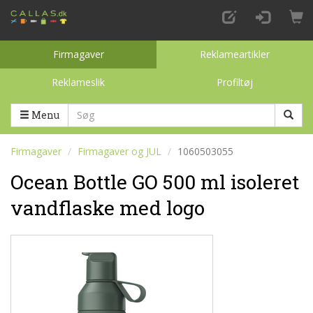
Firmagaver
Reklameartikler
Reklameslik
Profiltøj
Toggle categories
Menu
Firmagaver
Firmagaver og JUL
1060503055
Ocean Bottle GO 500 ml isoleret
vandflaske med logo