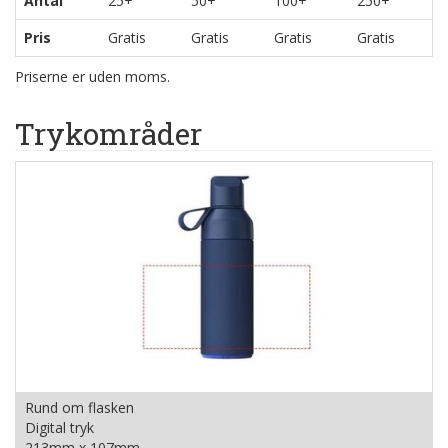
Antal
25+
50+
100+
250+
Pris
Gratis
Gratis
Gratis
Gratis
Priserne er uden moms.
Trykområder
Rund om flasken
Digital tryk
213mm x 107mm