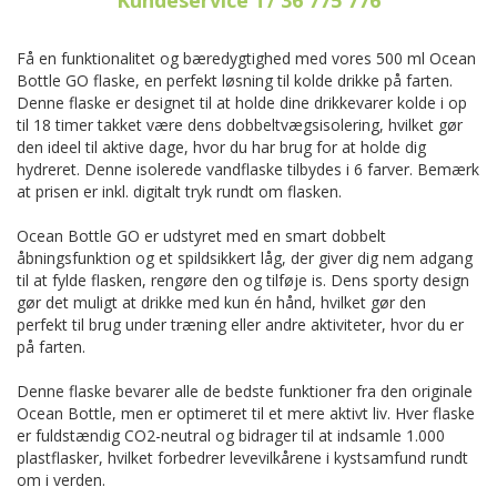
Få en funktionalitet og bæredygtighed med vores 500 ml Ocean
Bottle GO flaske, en perfekt løsning til kolde drikke på farten.
Denne flaske er designet til at holde dine drikkevarer kolde i op
til 18 timer takket være dens dobbeltvægsisolering, hvilket gør
den ideel til aktive dage, hvor du har brug for at holde dig
hydreret. Denne isolerede vandflaske tilbydes i 6 farver. Bemærk
at prisen er inkl. digitalt tryk rundt om flasken.
Ocean Bottle GO er udstyret med en smart dobbelt
åbningsfunktion og et spildsikkert låg, der giver dig nem adgang
til at fylde flasken, rengøre den og tilføje is. Dens sporty design
gør det muligt at drikke med kun én hånd, hvilket gør den
perfekt til brug under træning eller andre aktiviteter, hvor du er
på farten.
Denne flaske bevarer alle de bedste funktioner fra den originale
Ocean Bottle, men er optimeret til et mere aktivt liv. Hver flaske
er fuldstændig CO2-neutral og bidrager til at indsamle 1.000
plastflasker, hvilket forbedrer levevilkårene i kystsamfund rundt
om i verden.