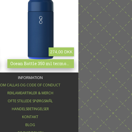
274,00 DKK
Mere info
Ocean Bottle 350 ml termokrus med logo
INFORMATION
OM CALLAS OG CODE OF CONDUCT
REKLAMEARTIKLER & MERCH
OFTE STILLEDE SPØRGSMÅL
HANDELSBETINGELSER
KONTAKT
BLOG