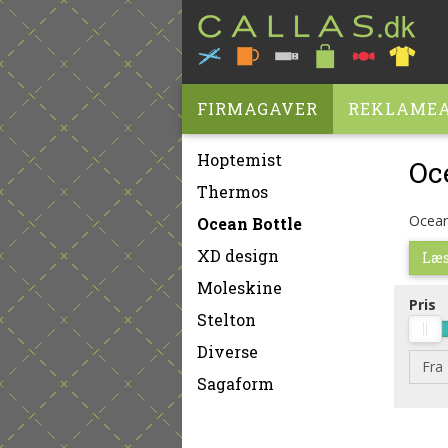
FIRMAGAVER
REKLAMEA
Hoptemist
Oc
Thermos
Ocean
Ocean Bottle
XD design
Læs
Moleskine
Pris
Stelton
Diverse
Fra
Sagaform