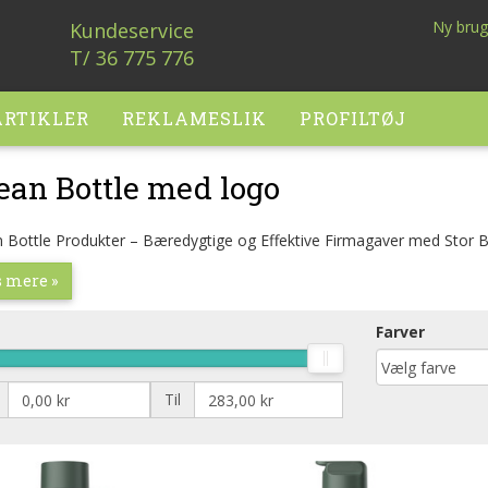
Ny brug
Kundeservice
T/ 36 775 776
RTIKLER
REKLAMESLIK
PROFILTØJ
ean Bottle med logo
 Bottle Produkter – Bæredygtige og Effektive Firmagaver med Stor 
 mere »
Farver
Til