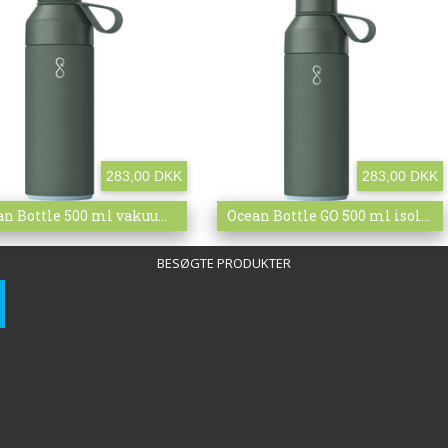
283,00 DKK
283,00 DKK
 info
Ocean Bottle 500 ml vakuumisoleret flaske med logo
Mere info
Ocean Bottle GO 500 ml isoleret vandflaske med ...
BESØGTE PRODUKTER