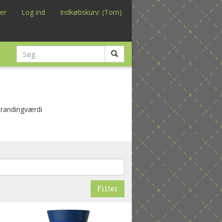
er
Log ind
Indkøbskurv: (Tom)
Brandingværdi