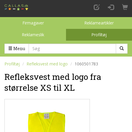
Firmagaver
Reklameartikler
Reklameslik
Profiltøj
Toggle categories
Menu
Profiltøj
Refleksvest med logo
1060501783
Refleksvest med logo fra
størrelse XS til XL