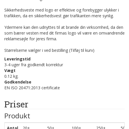
Sikkerhedsveste med logo er effektive og forebygger ulykker i
trafikken, da en sikkerhedsvest gør trafikanten mere synlig.
Ydermere kan den udnyttes til at brande din virksomhed, da den
som bærer vesten med dit firmas logo vil være en omvandrende
reklamesøjle for jeres firma.
Størrelserne vælger i ved bestilling (Tilføj til kurv)
Leveringstid
3-4 uger fra godkendt korrektur
Vægt
0.12 kg.
Godkendelse
EN ISO 20471:2013 certificate
Priser
Produkt
Antal
20+
50+
100+
250+
500