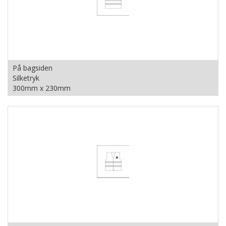
På bagsiden
Silketryk
300mm x 230mm