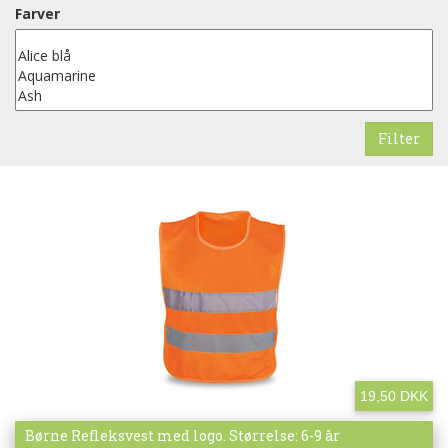
Farver
19,50 DKK
Mere info
Børne Refleksvest med logo. Størrelse: 6-9 år