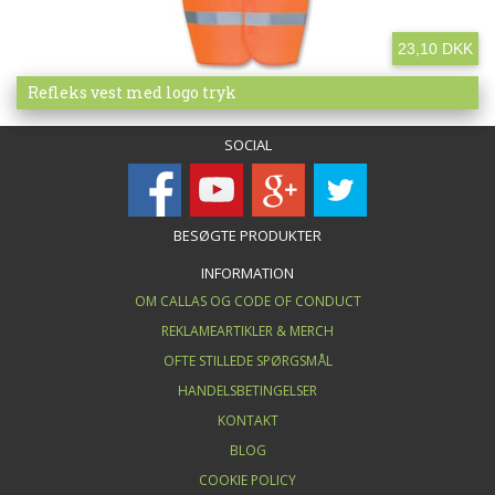
23,10 DKK
Mere info
Refleks vest med logo tryk
SOCIAL
BESØGTE PRODUKTER
INFORMATION
OM CALLAS OG CODE OF CONDUCT
REKLAMEARTIKLER & MERCH
OFTE STILLEDE SPØRGSMÅL
HANDELSBETINGELSER
KONTAKT
BLOG
COOKIE POLICY