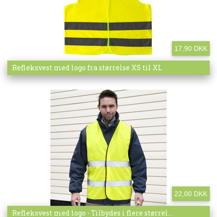
17,90 DKK
Mere info
Refleksvest med logo fra størrelse XS til XL
22,00 DKK
Mere info
Refleksvest med logo - Tilbydes i flere størrel...