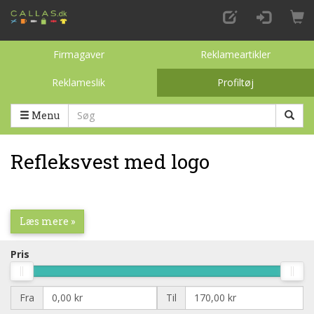
Firmagaver
Reklameartikler
Reklameslik
Profiltøj
Toggle categories
Menu
Refleksvest med logo
Læs mere »
Pris
Fra
Til