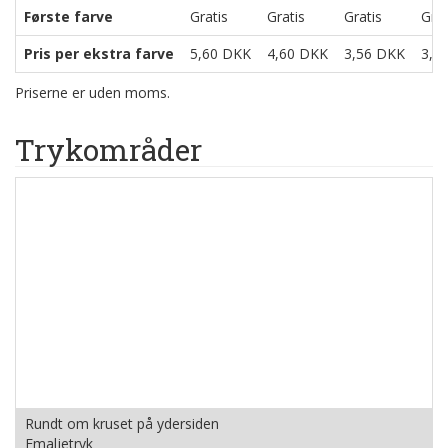
Første farve
Gratis
Gratis
Gratis
Grat
Pris per ekstra farve
5,60 DKK
4,60 DKK
3,56 DKK
3,0
Priserne er uden moms.
Trykområder
Rundt om kruset på ydersiden
Emaljetryk