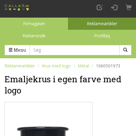
Firmagaver
Reklameartikler
Reklameslik
Profiltøj
Toggle categories
Menu
Reklameartikler
Krus med logo
Metal
1060501973
Emaljekrus i egen farve med
logo