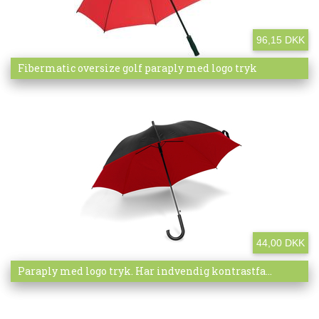
96,15 DKK
Mere info
Fibermatic oversize golf paraply med logo tryk
44,00 DKK
Mere info
Paraply med logo tryk. Har indvendig kontrastfa...