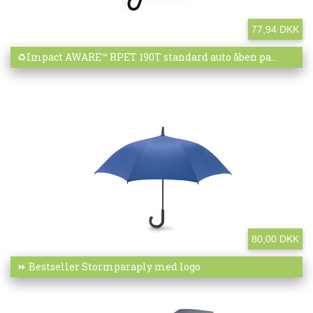
77,94 DKK
Mere info
♻️Impact AWARE™ RPET 190T standard auto åben pa...
80,00 DKK
Mere info
⏩ Bestseller Stormparaply med logo