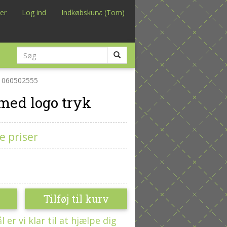
er
Log ind
Indkøbskurv: (Tom)
060502555
 med logo tryk
e priser
Tilføj til kurv
er vi klar til at hjælpe dig