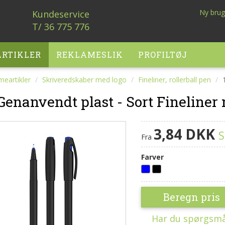
Ny brug
Kundeservice
T/ 36 775 776
RTIKLER
REKLAMESLIK
PROFILTØJ
meartikler
Skriveredskaber med logo
Fineliner, rollerball pen
1
 Genanvendt plast - Sort Fineliner
3,84 DKK
S
Fra
Farver
Blå
Sort
Beregn pris
Har du spørgsmål 