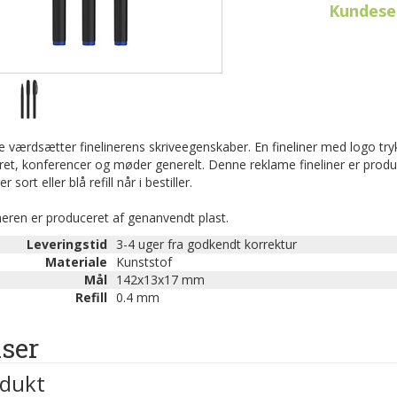
Kundeser
værdsætter finelinerens skriveegenskaber. En fineliner med logo tryk
et, konferencer og møder generelt. Denne reklame fineliner er produce
r sort eller blå refill når i bestiller.
neren er produceret af genanvendt plast.
Leveringstid
3-4 uger fra godkendt korrektur
Materiale
Kunststof
Mål
142x13x17 mm
Refill
0.4 mm
iser
dukt