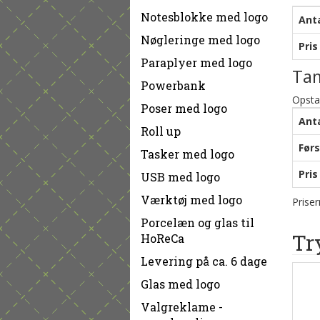
Notesblokke med logo
Ant
Nøgleringe med logo
Pris
Paraplyer med logo
Ta
Powerbank
Opsta
Poser med logo
Ant
Roll up
Førs
Tasker med logo
Pris
USB med logo
Værktøj med logo
Prise
Porcelæn og glas til
Tr
HoReCa
Levering på ca. 6 dage
Glas med logo
Valgreklame -