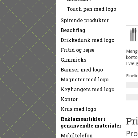
Touch pen med logo
Spirende produkter
Beachflag
Drikkedunk med logo
Fritid og rejse
Mange 
kontor
Gimmicks
I vælge
Bamser med logo
Fineli
Magneter med logo
Keyhangers med logo
Kontor
Krus med logo
Pr
Reklameartikler i
genanvendte materialer
Pro
Mobiltelefon