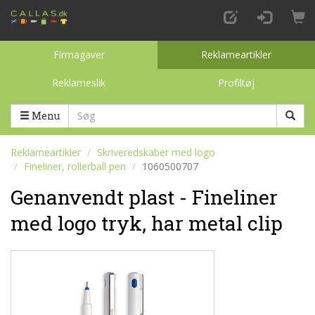
Firmagaver
Reklameartikler
Reklameslik
Profiltøj
Toggle categories
Menu
Reklameartikler
Skriveredskaber med logo
Fineliner, rollerball pen
1060500707
Genanvendt plast - Fineliner
med logo tryk, har metal clip