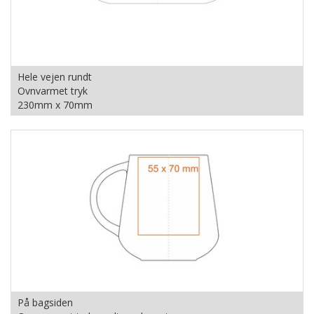
Hele vejen rundt
Ovnvarmet tryk
230mm x 70mm
På bagsiden