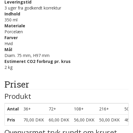
Leveringstid
3 uger fra godkendt korrektur
Indhold
350 ml
Materiale
Porcelæn
Farver
Hvid
Mål
Diam. 75 mm, H97 mm
Estimeret CO2 forbrug pr. krus
2 kg
Priser
Produkt
Antal
36+
72+
108+
216+
508
Pris
70,00 DKK
60,00 DKK
56,00 DKK
50,00 DKK
46,
Ovenvarmet tryk rundt om kruset