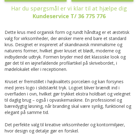
Har du spørgsmål er vi klar til at hjælpe dig
Kundeservice T/ 36 775 776
Dette krus med organisk form og rundt håndtag er et æstetisk
valg for virksomheder, der ønsker mere end bare et standard
krus. Designet er inspireret af skandinavisk minimalisme og
naturens former, hvilket giver kruset et blødt, moderne og
indbydende udtryk. Formen bryder med det klassiske look og
gør det til en iøjnefaldende profilartikel på skrivebordet, i
mødelokalet eller i receptionen.
Kruset er fremstillet i højkvalitets porcelæn og kan forsynes
med jeres logo i slidstærkt tryk. Logoet bliver brændt ind i
overfladen i ovn, hvilket gør trykket ekstra holdbart og velegnet
til daglig brug – også i opvaskemaskine. En professionel og
bæredygtig løsning, når branding skal være synlig, funktionel og
elegant på samme tid.
Det perfekte valg til kreative virksomheder og kontormiljøer,
hvor design og detalje gør en forskel.