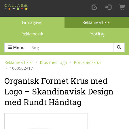
Firmagaver
Reklameartikler
Reklameslik
Profiltøj
Toggle categories
Menu
Reklameartikler
Krus med logo
Porcelænskrus
1060502417
Organisk Formet Krus med
Logo – Skandinavisk Design
med Rundt Håndtag