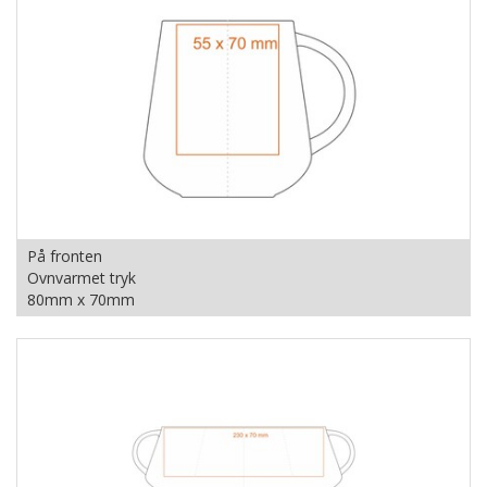
På fronten
Ovnvarmet tryk
80mm x 70mm