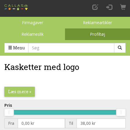
Firmagaver
Reklameartikler
Reklameslik
Profiltøj
Toggle categories
Menu
Kasketter med logo
Læs mere »
Pris
Fra
Til