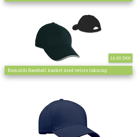
14,00 DKK
Mere info
Bomulds Baseball kasket med velcro lukning