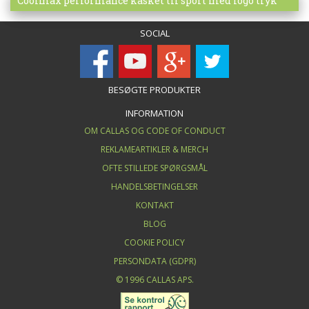
Mere info
Coolmax performance kasket til sport med logo tryk
SOCIAL
BESØGTE PRODUKTER
INFORMATION
OM CALLAS OG CODE OF CONDUCT
REKLAMEARTIKLER & MERCH
OFTE STILLEDE SPØRGSMÅL
HANDELSBETINGELSER
KONTAKT
BLOG
COOKIE POLICY
PERSONDATA (GDPR)
© 1996 CALLAS APS.