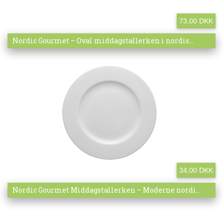
73,00 DKK
Mere info
Nordic Gourmet – Oval middagstallerken i nordis...
34,00 DKK
Mere info
Nordic Gourmet Middagstallerken – Moderne nordi...