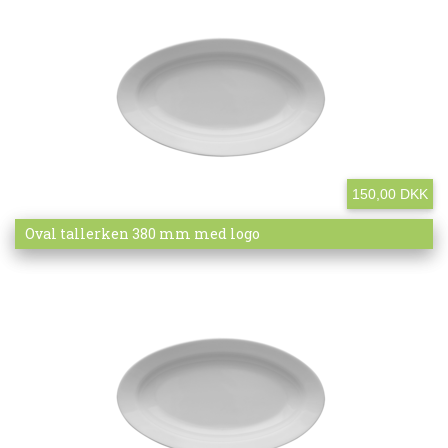
150,00 DKK
Mere info
Oval tallerken 380 mm med logo