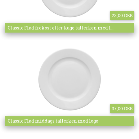
23,00 DKK
Mere info
Classic Flad frokost eller kage tallerken med l...
37,00 DKK
Mere info
Classic Flad middags tallerken med logo