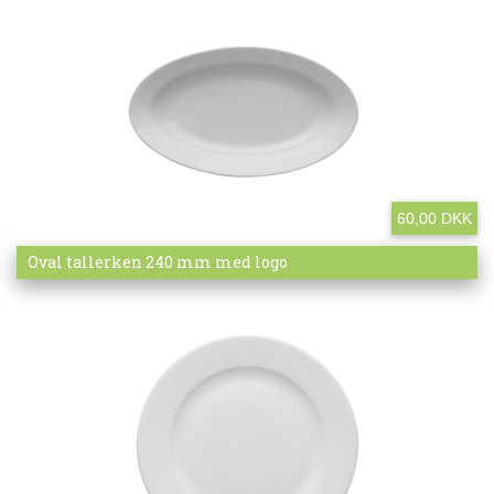
60,00 DKK
Mere info
Oval tallerken 240 mm med logo