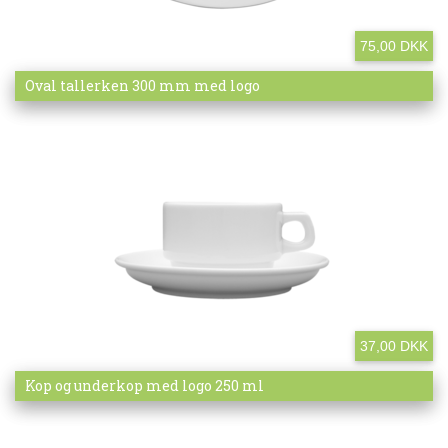
75,00 DKK
Mere info
Oval tallerken 300 mm med logo
37,00 DKK
Mere info
Kop og underkop med logo 250 ml