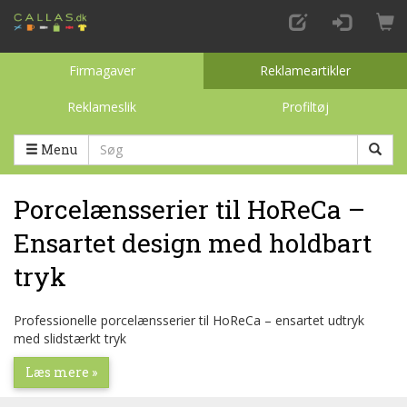
Firmagaver
Reklameartikler
Reklameslik
Profiltøj
Toggle categories
Menu
Porcelænsserier til HoReCa –
Ensartet design med holdbart
tryk
Professionelle porcelænsserier til HoReCa – ensartet udtryk
med slidstærkt tryk
Læs mere »