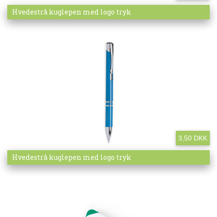
Mere info
Hvedestrå kuglepen med logo tryk
3,50 DKK
Mere info
Hvedestrå kuglepen med logo tryk