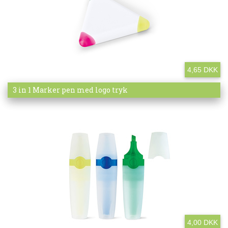
4,65 DKK
Mere info
3 in 1 Marker pen med logo tryk
4,00 DKK