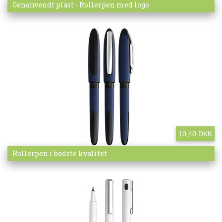
Mere info
Genanvendt plast - Rollerpen med logo
10,40 DKK
Mere info
Rollerpen i bedste kvalitet