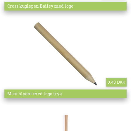
Mere info
Cross kuglepen Bailey med logo
0,43 DKK
Mere info
Mini blyant med logo tryk