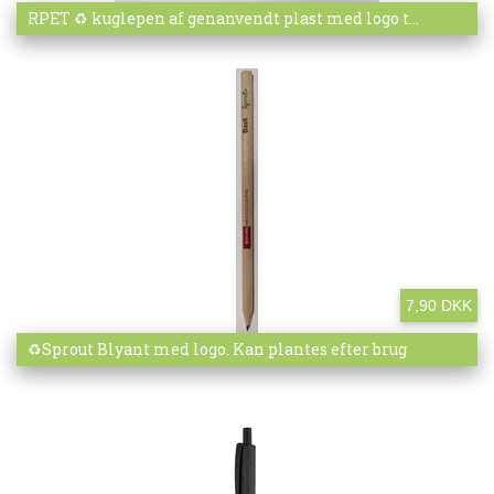
Mere info
RPET ♻️ kuglepen af genanvendt plast med logo t...
7,90 DKK
Mere info
♻️Sprout Blyant med logo. Kan plantes efter brug