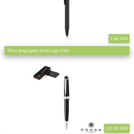
3,60 DKK
Mere info
Sten kuglepen med logo tryk
110,00 DKK